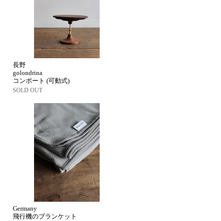
長野
golondrina
コンポート (可動式)
SOLD OUT
Germany
飛行機のブランケット