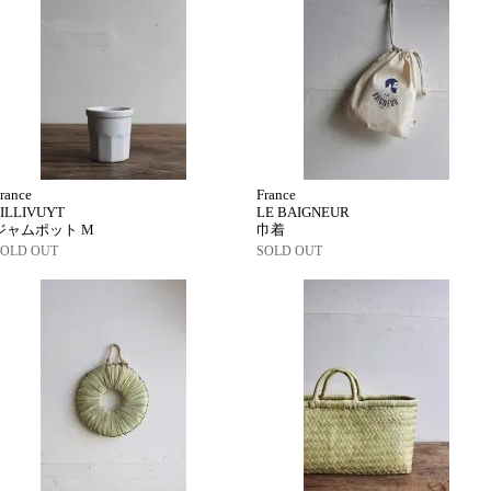
rance
France
PILLIVUYT
LE BAIGNEUR
ジャムポット M
巾着
SOLD OUT
SOLD OUT