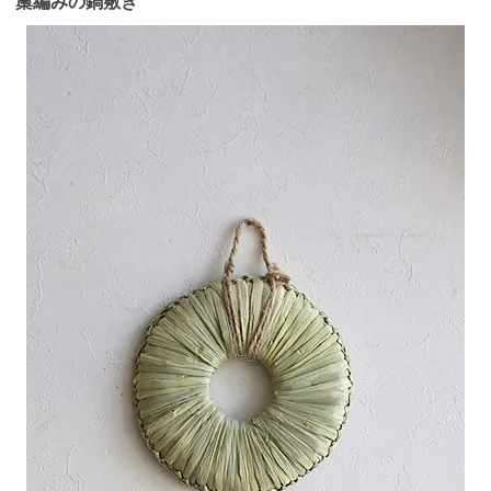
藁編みの鍋敷き