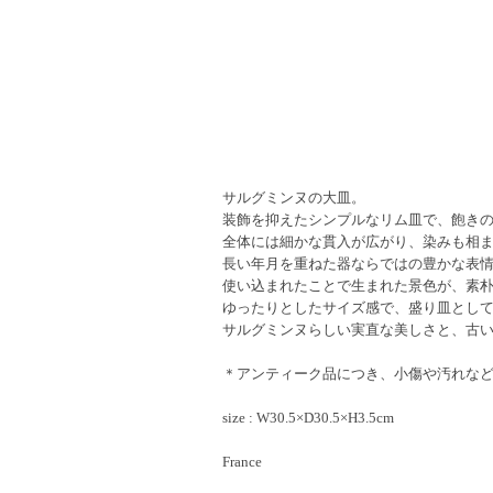
サルグミンヌの大皿。
装飾を抑えたシンプルなリム皿で、飽き
全体には細かな貫入が広がり、染みも相
長い年月を重ねた器ならではの豊かな表
使い込まれたことで生まれた景色が、素
ゆったりとしたサイズ感で、盛り皿とし
サルグミンヌらしい実直な美しさと、古
＊アンティーク品につき、小傷や汚れな
size : W30.5×D30.5×H3.5cm
France