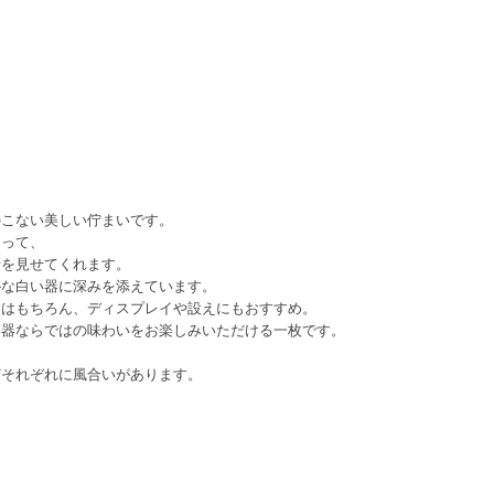
のこない美しい佇まいです。
まって、
情を見せてくれます。
朴な白い器に深みを添えています。
てはもちろん、ディスプレイや設えにもおすすめ。
い器ならではの味わいをお楽しみいただける一枚です。
どそれぞれに風合いがあります。