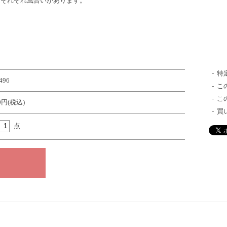
どそれぞれ風合いがあります。
特
496
こ
こ
50円(税込)
買
点