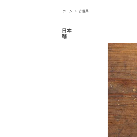
ホーム
>
古道具
日本
鞘