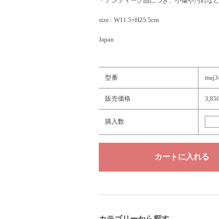
＊アンティーク品につき、小傷や汚れな
size : W11.5×H25.5cm
Japan
型番
maj3
販売価格
3,8
購入数
カテゴリーから探す