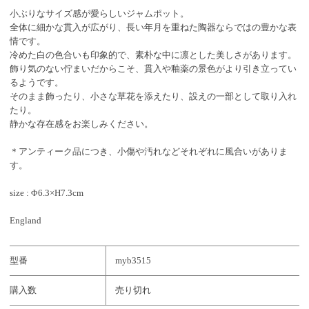
小ぶりなサイズ感が愛らしいジャムポット。
全体に細かな貫入が広がり、長い年月を重ねた陶器ならではの豊かな表
情です。
冷めた白の色合いも印象的で、素朴な中に凛とした美しさがあります。
飾り気のない佇まいだからこそ、貫入や釉薬の景色がより引き立ってい
るようです。
そのまま飾ったり、小さな草花を添えたり、設えの一部として取り入れ
たり。
静かな存在感をお楽しみください。
＊アンティーク品につき、小傷や汚れなどそれぞれに風合いがありま
す。
size : Φ6.3×H7.3cm
England
型番
myb3515
購入数
売り切れ