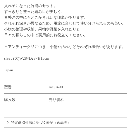
入れ子になった竹籠のセット。
すっきりと整った編み目が美しく、
素朴さの中にもどこかきれいな印象があります。
それぞれ深さが異なるため、用途に合わせて使い分けられるのも良い。
小物の整理や収納、果物や野菜を入れたりと、
日々の暮らしの中で実用的にお役立てください。
＊アンティーク品につき、小傷や汚れなどそれぞれ風合いがあります。
size : (大)W28×D23×H15cm
Japan
型番
maj3490
購入数
売り切れ
特定商取引法に基づく表記（返品等）