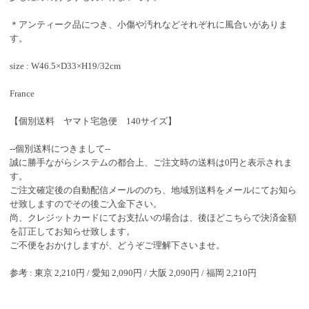
＊アンティーク品につき、小傷や汚れなどそれぞれに風合いがありま
す。
size : W46.5×D33×H19/32cm
France
【個別送料 ヤマト宅急便 140サイズ】
--個別送料につきまして--
誠に勝手ながらシステムの都合上、ご注文時の送料は0円と表示されま
す。
ご注文確定後の自動配信メールののち、地域別送料をメールにてお知ら
せ致しますのでその後ご入金下さい。
尚、クレジットカードにてお支払いの場合は、後ほどこちらで決済金額
を訂正してお知らせ致します。
ご不便をおかけしますが、どうぞご理解下さいませ。
参考 : 東京 2,210円 / 愛知 2,090円 / 大阪 2,090円 / 福岡 2,210円