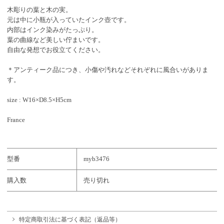
木彫りの葉と木の実。
元は中に小瓶が入っていたインク壺です。
内部はインク染みがたっぷり。
葉の曲線など美しい佇まいです。
自由な発想でお役立てください。
＊アンティーク品につき、小傷や汚れなどそれぞれに風合いがありま
す。
size : W16×D8.5×H5cm
France
型番
myb3476
購入数
売り切れ
特定商取引法に基づく表記（返品等）