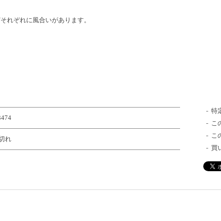
どそれぞれに風合いがあります。
特
3474
こ
こ
切れ
買