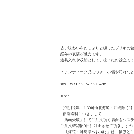
古い味わいをたっぷりと纏ったブリキの
経年の表情が魅力です。
道具入れや収納として、様々にお役立て
＊アンティーク品につき、小傷や汚れな
size : W31.5×D24.5×H14cm
Japan
【個別送料 1,300円(北海道・沖縄除く)
--個別送料につきまして
「店頭受取」にてご注文頂く場合もシステム
ご注文確認後0円に訂正させて頂きますの
「北海道・沖縄県へお届け」は、後ほど