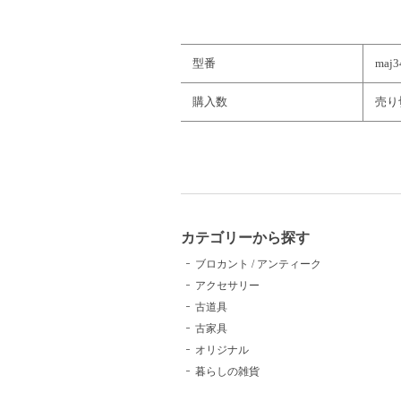
型番
maj3
購入数
売り
カテゴリーから探す
ブロカント / アンティーク
アクセサリー
古道具
古家具
オリジナル
暮らしの雑貨