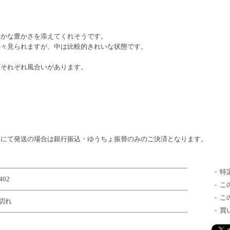
静かな豊かさを添えてくれそうです。
少々見られますが、中は比較的きれいな状態です。
どそれぞれ風合いがあります。
】
トにて発送の場合は銀行振込・ゆうちょ振替のみのご決済となります。
特
402
こ
こ
切れ
買