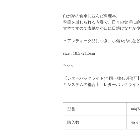
白洲家の食卓に並んだ料理本。
季節を感じられる内容で、日々の食卓に
古本ですので表紙や小口に日焼けなどが
＊アンティーク品につき、小傷や汚れな
size : 18.5×21.5cm
Japan
【レターパックライト(全国一律430円)可
＊システムの都合上、レターパックライ
型番
maj3
購入数
売り