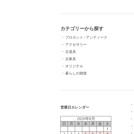
カテゴリーから探す
ブロカント / アンティーク
アクセサリー
古道具
古家具
オリジナル
暮らしの雑貨
営業日カレンダー
2026年8月
日
月
火
水
木
金
土
1
2
3
4
5
6
7
8