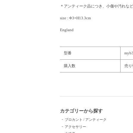
＊アンティーク品につき、小傷や汚れな
size : Φ3×H13.3cm
England
型番
myb
購入数
売り
カテゴリーから探す
ブロカント / アンティーク
アクセサリー