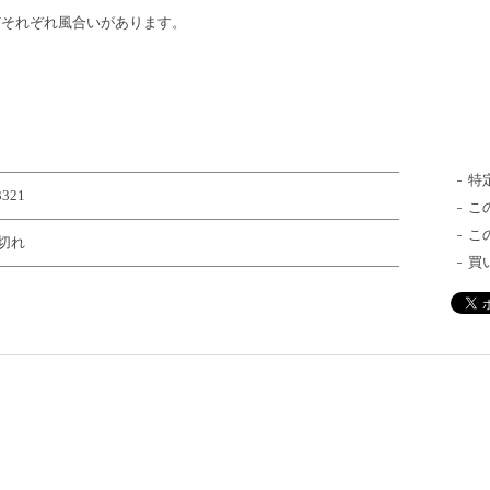
どそれぞれ風合いがあります。
特
3321
こ
こ
切れ
買