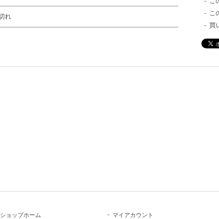
こ
こ
切れ
買
ショップホーム
マイアカウント