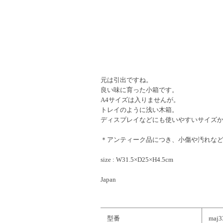
元は引出ですね。
良い味に育った小箱です。
A4サイズは入りませんが。
トレイのように浅い木箱。
ディスプレイなどにも使いやすいサイズ
＊アンティーク品につき、小傷や汚れな
size : W31.5×D25×H4.5cm
Japan
型番
maj3