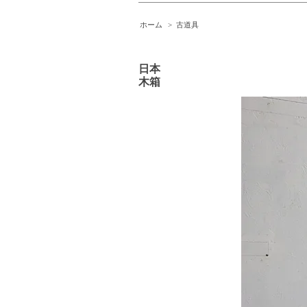
ホーム
>
古道具
日本
木箱