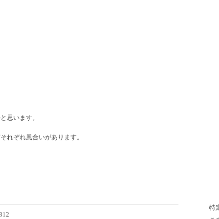
かと思います。
どそれぞれ風合いがあります。
特
312