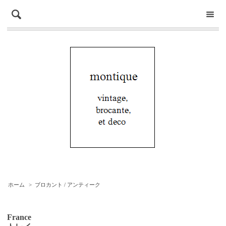
ホーム
>
ブロカント / アンティーク
France