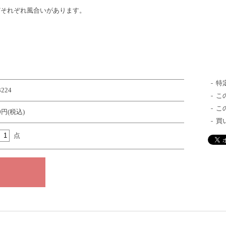
どそれぞれ風合いがあります。
特
3224
こ
こ
30円(税込)
買
点