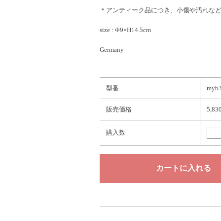
＊アンティーク品につき、小傷や汚れな
size : Φ9×H14.5cm
Germany
型番
myb
販売価格
5,8
購入数