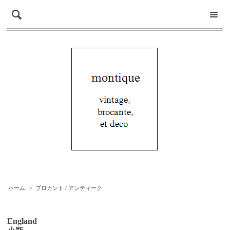
ホーム
>
ブロカント / アンティーク
England