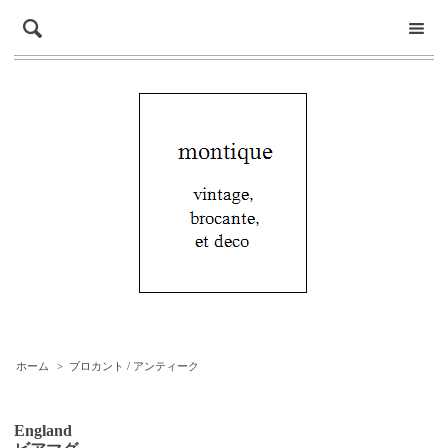
ホーム
>
ブロカント / アンティーク
England