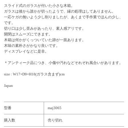
スライド式のガラスが付いた小さな木箱。
ガラスは後から誰かが切ったようで、縁の処理はしてありません。
一応ケガの無いよう少し削りましたが、あくまで手作業でほんの少し、
です。
切り口は少し歪みがあったり、素人感アリです。
開閉はスムーズにできます。
木箱は何かがくっついていた跡が一面あります。
木味の素朴さがかなり良いです。
ディスプレイなどに是非。
＊アンティーク品につき、小傷や汚れなどそれぞれ風合いがあります。
size : W17×D9×H18(ガラス含まず)cm
Japan
型番
maj3065
購入数
売り切れ