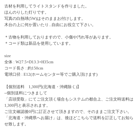
古材を利用してライトスタンドを作りました。
ほんのりした灯りです。
写真の白熱球(5W)はそのままお付けします。
木台の上に何か置いたり...自由にお役立て下さい。
＊古物を利用しておりますので、小傷や汚れ等があります。
＊コード類は新品を使用しています。
size
全体 : W27.5×D13.3×H35cm
コード長さ : 約150cm
電球口径 : E12(ホームセンター等でご購入頂けます)
【個別送料 1,300円(北海道・沖縄除く)】
--個別送料につきまして
「店頭受取」にてご注文頂く場合もシステムの都合上、ご注文時送料は
1,300円と表示されます。
ご注文確認後0円に訂正させて頂きますので、そのままご注文下さい。
「北海道・沖縄県へお届け」は、後ほどこちらで送料を訂正してお知ら
せ致します。