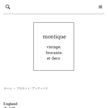
ホーム
>
ブロカント / アンティーク
England