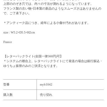
上部ののぞき穴では、内々の寸法が測れるようになっています。
フランス製の古い物=日本製の新品のようなスムーズさはありませんの
で、ご了承下さい。
＊アンティーク品につき、経年による小傷や汚れがあります。
size : W5.2×D5.5×H2cm
France
【レターパックライト(全国一律360円)可】
＊システムの都合上、レターパックライトにて発送の場合は銀行振込・
ゆうちょ振替のみのご決済となります。
型番
myb1042
購入数
売り切れ