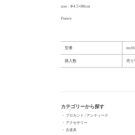
size : Φ4.5×H6cm
France
型番
myb
購入数
売り
カテゴリーから探す
ブロカント / アンティーク
アクセサリー
古道具